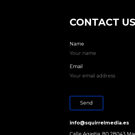
CONTACT U
Name
Email
Send
info@squirrelmedia.es
Calle Agastia, 80 28043 Ma